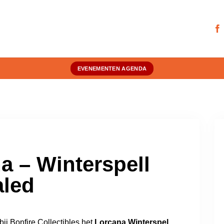
EVENEMENTEN AGENDA
a – Winterspell
aled
ij Bonfire Collectibles het
Lorcana Winterspel