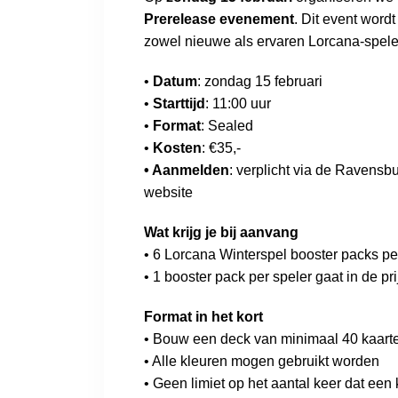
Prerelease evenement
. Dit event word
zowel nieuwe als ervaren Lorcana-spele
•
Datum
: zondag 15 februari
•
Starttijd
: 11:00 uur
•
Format
: Sealed
•
Kosten
: €35,-
• Aanmelden
: verplicht via de Ravens
website
Wat krijg je bij aanvang
• 6 Lorcana Winterspel booster packs pe
• 1 booster pack per speler gaat in de pr
Format in het kort
• Bouw een deck van minimaal 40 kaart
• Alle kleuren mogen gebruikt worden
• Geen limiet op het aantal keer dat ee