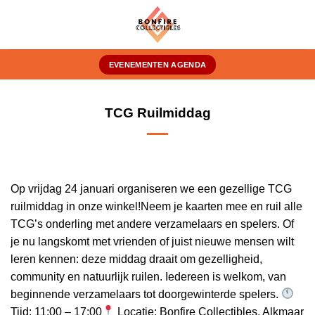
Ga
naar
inhoud
EVENEMENTEN AGENDA
TCG Ruilmiddag
Op vrijdag 24 januari organiseren we een gezellige TCG
ruilmiddag in onze winkel!Neem je kaarten mee en ruil alle
TCG’s onderling met andere verzamelaars en spelers. Of
je nu langskomt met vrienden of juist nieuwe mensen wilt
leren kennen: deze middag draait om gezelligheid,
community en natuurlijk ruilen. Iedereen is welkom, van
beginnende verzamelaars tot doorgewinterde spelers.
Tijd: 11:00 – 17:00
Locatie: Bonfire Collectibles, Alkmaar